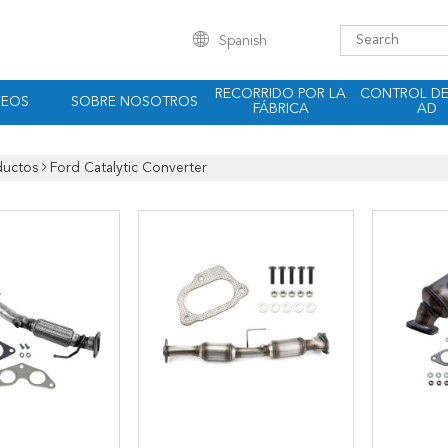
Spanish
RECORRIDO POR LA
CONTROL DE
DEOS
SOBRE NOSOTROS
FÁBRICA
AD
ductos
Ford Catalytic Converter