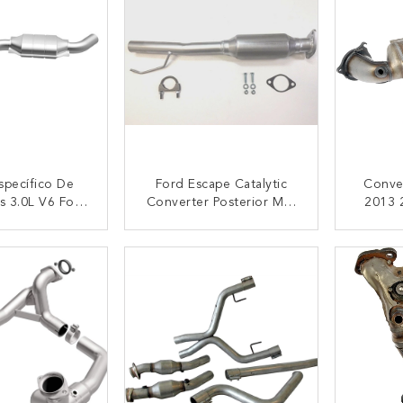
specífico De
Ford Escape Catalytic
Conver
s 3.0L V6 Ford
Converter Posterior Más
2013 
ic Converter
Bajo 2001-2006 3.0L
2017 2
0-2007
D
CTAR AHORA
CONTACTAR AHORA
CON