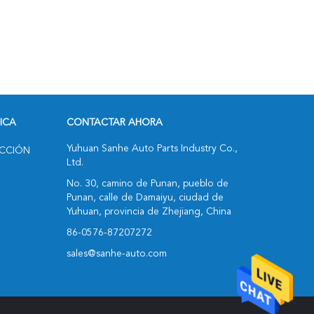
RICA
CONTACTAR AHORA
Yuhuan Sanhe Auto Parts Industry Co.,
UCCIÓN
Ltd.
No. 30, camino de Punan, pueblo de
Punan, calle de Damaiyu, ciudad de
Yuhuan, provincia de Zhejiang, China
86-0576-87207272
sales@sanhe-auto.com