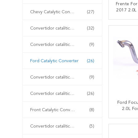
Frente Fo
2017 2.0L 
Chevy Catalytic Converter
(27)
Conver
CONTA
Convertidor catalítico de Honda
(32)
Convertidor catalítico de Buick
(9)
Ford Catalytic Converter
(26)
Convertidor catalítico de Mitsubishi
(9)
Convertidor catalítico apto directo
(26)
Ford Foc
2.0L Fo
Front Catalytic Converter
(8)
Convert
CONTA
Convertidor catalítico de tres vías
(5)