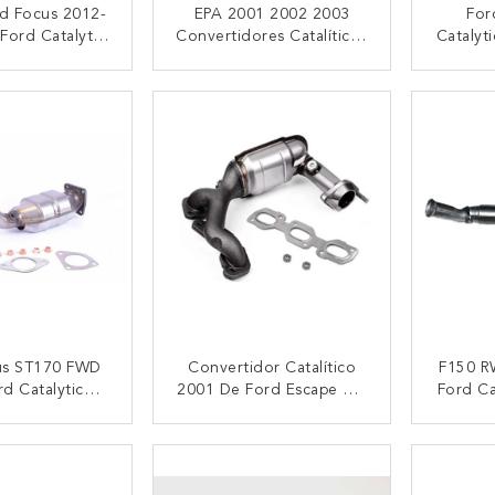
rd Focus 2012-
EPA 2001 2002 2003
For
Ford Catalytic
Convertidores Catalíticos
Catalyt
ter 674137
De Ford Ranger 3,0 4,0
3,5 3
17400
CTAR AHORA
CONTACTAR AHORA
CON
us ST170 FWD
Convertidor Catalítico
F150 R
rd Catalytic
2001 De Ford Escape 3,0
Ford Ca
er 2002-2004
Nodulares Del Arrabio L
E
XLS XLT 3.0L
CTAR AHORA
CONTACTAR AHORA
CON