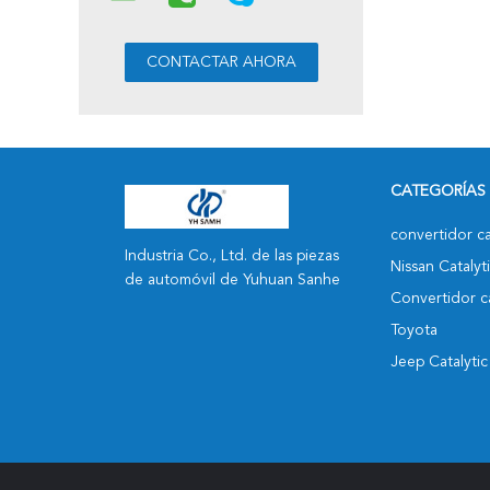
CATEGORÍAS
convertidor cat
Industria Co., Ltd. de las piezas
Nissan Catalyt
de automóvil de Yuhuan Sanhe
Convertidor ca
Toyota
Jeep Catalyti