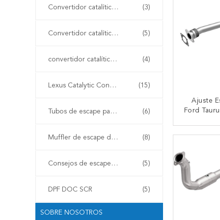
Convertidor catalítico de TWC
(3)
Convertidor catalítico diesel
(5)
convertidor catalítico del alto flujo
(4)
Lexus Catalytic Converter
(15)
Ajuste E
Ford Tauru
Tubos de escape para vehículos
(6)
Catalyt
200
CONTA
Muffler de escape de acero inoxidable
(8)
Consejos de escape de automóviles
(5)
DPF DOC SCR
(5)
SOBRE NOSOTROS