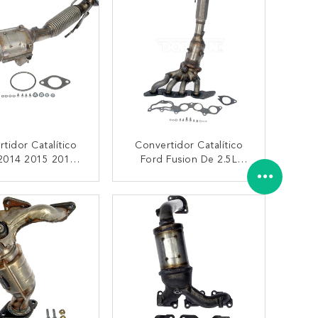
tidor Catalítico
Convertidor Catalítico
2014 2015 2016
Ford Fusion De 2.5L
018 De La Fusión
2013-2016 Con Múltiple
e 1.5L Ford
De Escape Integrado
TACTAR AHORA
CONTACTAR AHORA