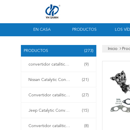
EN CASA
PRODUCTOS
LOS VÍ
Inicio
Pro
PRODUCTOS
(273)
convertidor catalítico universal
(9)
Nissan Catalytic Converter
(21)
Convertidor catalítico de Toyota
(27)
Jeep Catalytic Converter
(15)
Convertidor catalítico de Subaru
(8)