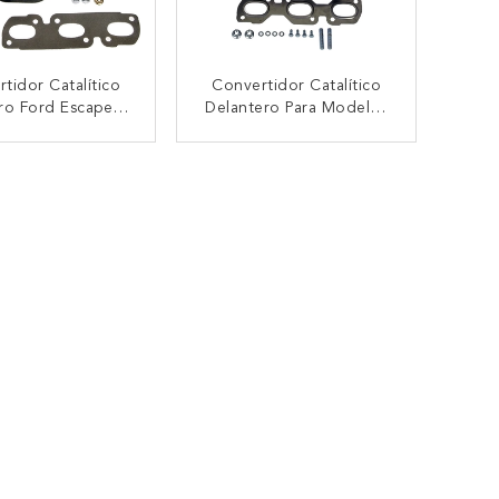
tidor Catalítico
Convertidor Catalítico
ro Ford Escape
Delantero Para Modelos
1-06 3.0L Con
Selectos De Ford Lincoln
iple De Escape
Mercury Ford Fusion
TACTAR AHORA
CONTACTAR AHORA
Integrado
2006-12