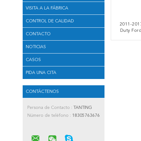
VISITA A LA FÁBRICA
CONTROL DE CALIDAD
2011-201
Duty For
CONTACTO
Catalític
350 Sup
CONTA
NOTICIAS
CASOS
PIDA UNA CITA
CONTÁCTENOS
Persona de Contacto :
TANTING
Número de teléfono :
18305763676