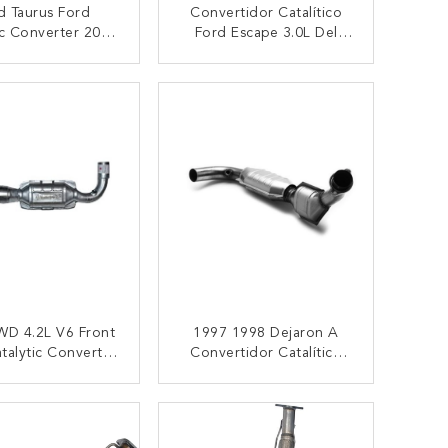
d Taurus Ford
Convertidor Catalítico
ic Converter 2007
Ford Escape 3.0L Del
.7L 16491 16490
Múltiple De Extractor
30488
TACTAR AHORA
CONTACTAR AHORA
WD 4.2L V6 Front
1997 1998 Dejaron A
talytic Converter
Convertidor Catalítico
uro 3 4 5 6
Ford F150 4.2L El
Reemplazo Directo
TACTAR AHORA
CONTACTAR AHORA