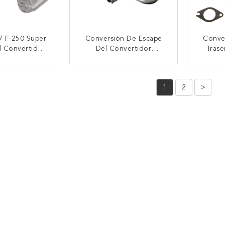
7 F-250 Super
Conversión De Escape
Conver
d Convertidor
Del Convertidor
Trase
o 2011-2017 F-
Catalítico Ford Mustang
200
er Duty 6.2L
4.0L V6 De Alto Flujo
Múlt
CTAR AHORA
CONTACTAR AHORA
CON
Con X-Pipe
1
2
>